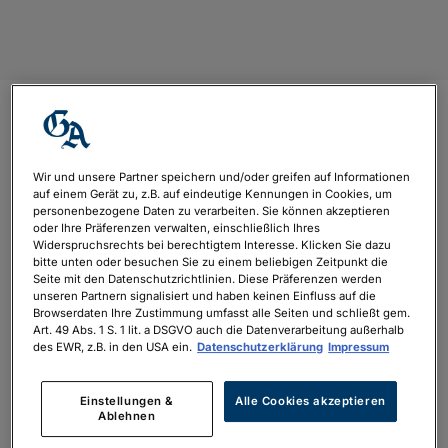
ct_BN-
GA_AZ_480x325_2024-
Wir und unsere Partner speichern und/oder greifen auf Informationen
auf einem Gerät zu, z.B. auf eindeutige Kennungen in Cookies, um
12_DRUCK-
personenbezogene Daten zu verarbeiten. Sie können akzeptieren
oder Ihre Präferenzen verwalten, einschließlich Ihres
ISOnewspaper
Widerspruchsrechts bei berechtigtem Interesse. Klicken Sie dazu
bitte unten oder besuchen Sie zu einem beliebigen Zeitpunkt die
Seite mit den Datenschutzrichtlinien. Diese Präferenzen werden
von
Niklas Nieswandt
|
Dez. 16, 2024
unseren Partnern signalisiert und haben keinen Einfluss auf die
Browserdaten Ihre Zustimmung umfasst alle Seiten und schließt gem.
ct_BN-GA_AZ_480x325_2024-
Art. 49 Abs. 1 S. 1 lit. a DSGVO auch die Datenverarbeitung außerhalb
12_DRUCK-ISOnewspaper
des EWR, z.B. in den USA ein.
Datenschutzerklärung
Impressum
Suche
Neueste Kommentare
nach:
Einstellungen &
Alle Cookies akzeptieren
Ablehnen
Archiv