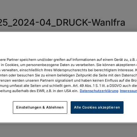
25_2024-04_DRUCK-WanIfra
RUCK-WanIfra
ere Partner speichern und/oder greifen auf Informationen auf einem Gerät zu, z.B. 
in Cookies, um personenbezogene Daten zu verarbeiten. Sie können akzeptieren 
 verwalten, einschließlich Ihres Widerspruchsrechts bei berechtigtem Interesse. K
unten oder besuchen Sie zu einem beliebigen Zeitpunkt die Seite mit den Datenschu
renzen werden unseren Partnern signalisiert und haben keinen Einfluss auf die Br
mung umfasst alle Seiten und schließt gem. Art. 49 Abs. 1 S. 1 lit. a DSGVO auch die
eitung außerhalb des EWR, z.B. in den USA ein.
Datenschutzerklärung
Impressu
Einstellungen & Ablehnen
Alle Cookies akzeptieren