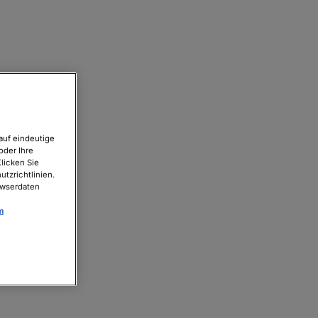
auf eindeutige
oder Ihre
licken Sie
tzrichtlinien.
owserdaten
m