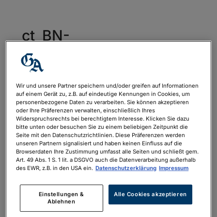
ct_BN-
GA_AZ_480x325_2024-
03_DRUCK-
ISOnewspaper
Wir und unsere Partner speichern und/oder greifen auf Informationen
auf einem Gerät zu, z.B. auf eindeutige Kennungen in Cookies, um
von
philipp.neubauer
|
Feb. 27, 2024
personenbezogene Daten zu verarbeiten. Sie können akzeptieren
oder Ihre Präferenzen verwalten, einschließlich Ihres
Widerspruchsrechts bei berechtigtem Interesse. Klicken Sie dazu
bitte unten oder besuchen Sie zu einem beliebigen Zeitpunkt die
ct_BN-GA_AZ_480x325_2024-
Seite mit den Datenschutzrichtlinien. Diese Präferenzen werden
unseren Partnern signalisiert und haben keinen Einfluss auf die
03_DRUCK-ISOnewspaper
Browserdaten Ihre Zustimmung umfasst alle Seiten und schließt gem.
Art. 49 Abs. 1 S. 1 lit. a DSGVO auch die Datenverarbeitung außerhalb
des EWR, z.B. in den USA ein.
Datenschutzerklärung
Impressum
Einstellungen &
Alle Cookies akzeptieren
Ablehnen
Neueste Kommentare