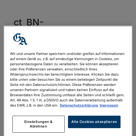
ct_BN-
GA_AZ_480x325_2023-
06_DRUCK_ISONewspa
per
Wir und unsere Partner speichern und/oder greifen auf Informationen
auf einem Gerät zu, z.B. auf eindeutige Kennungen in Cookies, um
von
philipp.neubauer
|
Mai 30, 2023
personenbezogene Daten zu verarbeiten. Sie können akzeptieren
oder Ihre Präferenzen verwalten, einschließlich Ihres
Widerspruchsrechts bei berechtigtem Interesse. Klicken Sie dazu
bitte unten oder besuchen Sie zu einem beliebigen Zeitpunkt die
ct_BN-GA_AZ_480x325_2023-
Seite mit den Datenschutzrichtlinien. Diese Präferenzen werden
unseren Partnern signalisiert und haben keinen Einfluss auf die
06_DRUCK_ISONewspaper
Browserdaten Ihre Zustimmung umfasst alle Seiten und schließt gem.
Art. 49 Abs. 1 S. 1 lit. a DSGVO auch die Datenverarbeitung außerhalb
des EWR, z.B. in den USA ein.
Datenschutzerklärung
Impressum
Einstellungen &
Alle Cookies akzeptieren
Ablehnen
Neueste Kommentare