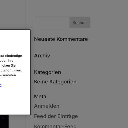
Neueste Kommentare
Archiv
auf eindeutige
oder Ihre
licken Sie
tzrichtlinien.
Kategorien
owserdaten
Keine Kategorien
m
Meta
Anmelden
Feed der Einträge
Kommentar-Feed