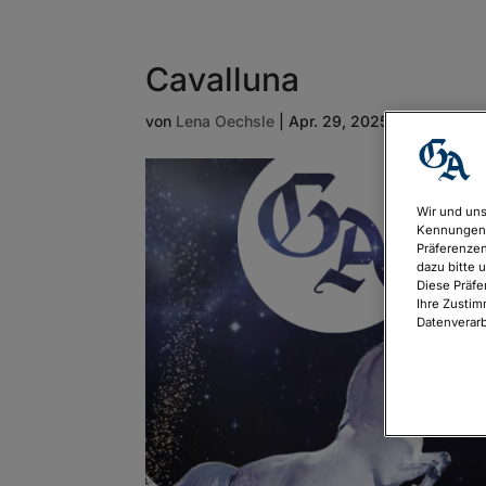
Cavalluna
von
Lena Oechsle
|
Apr. 29, 2025
Wir und uns
Kennungen 
Präferenzen
dazu bitte 
Diese Präfe
Ihre Zustim
Datenverarb