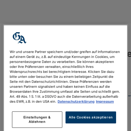
Bonner-
Generalanzeiger_Reiseue
Wir und unsere Partner speichern und/oder greifen auf Informationen
auf einem Gerät zu, z.B. auf eindeutige Kennungen in Cookies, um
ansicht
personenbezogene Daten zu verarbeiten. Sie können akzeptieren
oder Ihre Präferenzen verwalten, einschließlich Ihres
Widerspruchsrechts bei berechtigtem Interesse. Klicken Sie dazu
von
Konrad Meier
|
Apr. 9, 2025
bitte unten oder besuchen Sie zu einem beliebigen Zeitpunkt die
Seite mit den Datenschutzrichtlinien. Diese Präferenzen werden
Bonner-
unseren Partnern signalisiert und haben keinen Einfluss auf die
Browserdaten Ihre Zustimmung umfasst alle Seiten und schließt gem.
Generalanzeiger_Reiseuebersicht_2603202
Art. 49 Abs. 1 S. 1 lit. a DSGVO auch die Datenverarbeitung außerhalb
ansicht
des EWR, z.B. in den USA ein.
Datenschutzerklärung
Impressum
Suche
Neueste Kommentare
nach:
Einstellungen &
Alle Cookies akzeptieren
Ablehnen
Archiv