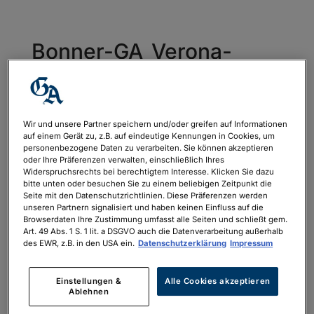
Bonner-GA_Verona-
Venedig-
Gondelfest_2026_160x2
40mm_Druck
Wir und unsere Partner speichern und/oder greifen auf Informationen
auf einem Gerät zu, z.B. auf eindeutige Kennungen in Cookies, um
von
Rebecca Größ-Ahr
|
Mai 21, 2026
personenbezogene Daten zu verarbeiten. Sie können akzeptieren
oder Ihre Präferenzen verwalten, einschließlich Ihres
Widerspruchsrechts bei berechtigtem Interesse. Klicken Sie dazu
bitte unten oder besuchen Sie zu einem beliebigen Zeitpunkt die
Bonner-GA_Verona-Venedig-
Seite mit den Datenschutzrichtlinien. Diese Präferenzen werden
unseren Partnern signalisiert und haben keinen Einfluss auf die
Gondelfest_2026_160x240mm_Druck
Browserdaten Ihre Zustimmung umfasst alle Seiten und schließt gem.
Art. 49 Abs. 1 S. 1 lit. a DSGVO auch die Datenverarbeitung außerhalb
des EWR, z.B. in den USA ein.
Datenschutzerklärung
Impressum
Einstellungen &
Alle Cookies akzeptieren
Ablehnen
Neueste Kommentare