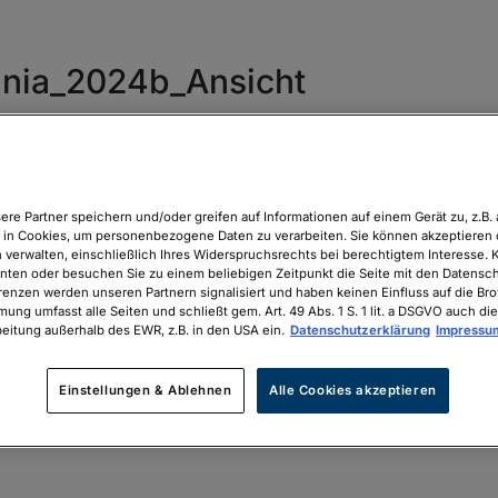
nia_2024b_Ansicht
icht
ere Partner speichern und/oder greifen auf Informationen auf einem Gerät zu, z.B. 
in Cookies, um personenbezogene Daten zu verarbeiten. Sie können akzeptieren 
 verwalten, einschließlich Ihres Widerspruchsrechts bei berechtigtem Interesse. K
unten oder besuchen Sie zu einem beliebigen Zeitpunkt die Seite mit den Datenschu
renzen werden unseren Partnern signalisiert und haben keinen Einfluss auf die Br
mung umfasst alle Seiten und schließt gem. Art. 49 Abs. 1 S. 1 lit. a DSGVO auch die
eitung außerhalb des EWR, z.B. in den USA ein.
Datenschutzerklärung
Impressu
Einstellungen & Ablehnen
Alle Cookies akzeptieren