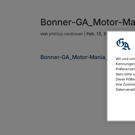
Bonner-GA_Motor-Ma
von
philipp.neubauer
|
Feb. 13, 2024
Bonner-GA_Motor-Mania_2024b_Ans
Wir und uns
Kennungen 
Präferenzen
dazu bitte 
Diese Präfe
Ihre Zustim
Datenverarb