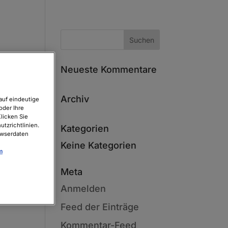
Neueste Kommentare
Archiv
auf eindeutige
oder Ihre
licken Sie
tzrichtlinien.
Kategorien
owserdaten
Keine Kategorien
m
Meta
Anmelden
Feed der Einträge
Kommentar-Feed