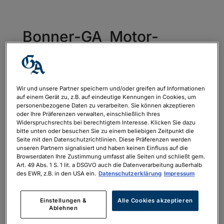
Bonner-GA_Motor-
Mania-
2024b_160x240mm_Dru
ck
Wir und unsere Partner speichern und/oder greifen auf Informationen
auf einem Gerät zu, z.B. auf eindeutige Kennungen in Cookies, um
von
philipp.neubauer
|
Nov. 29, 2023
personenbezogene Daten zu verarbeiten. Sie können akzeptieren
oder Ihre Präferenzen verwalten, einschließlich Ihres
Widerspruchsrechts bei berechtigtem Interesse. Klicken Sie dazu
bitte unten oder besuchen Sie zu einem beliebigen Zeitpunkt die
Bonner-GA_Motor-Mania-
Seite mit den Datenschutzrichtlinien. Diese Präferenzen werden
unseren Partnern signalisiert und haben keinen Einfluss auf die
2024b_160x240mm_Druck
Browserdaten Ihre Zustimmung umfasst alle Seiten und schließt gem.
Art. 49 Abs. 1 S. 1 lit. a DSGVO auch die Datenverarbeitung außerhalb
des EWR, z.B. in den USA ein.
Datenschutzerklärung
Impressum
Einstellungen &
Alle Cookies akzeptieren
Ablehnen
Neueste Kommentare