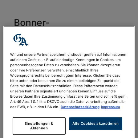
Bonner-
GA_Apulien_160x240mm
_Druck
von
philipp.neubauer
|
Mai 10, 2024
Wir und unsere Partner speichern und/oder greifen auf Informationen
auf einem Gerät zu, z.B. auf eindeutige Kennungen in Cookies, um
personenbezogene Daten zu verarbeiten. Sie können akzeptieren
oder Ihre Präferenzen verwalten, einschließlich Ihres
Widerspruchsrechts bei berechtigtem Interesse. Klicken Sie dazu
Bonner-GA_Apulien_160x240mm_Druck
bitte unten oder besuchen Sie zu einem beliebigen Zeitpunkt die
Seite mit den Datenschutzrichtlinien. Diese Präferenzen werden
unseren Partnern signalisiert und haben keinen Einfluss auf die
Browserdaten Ihre Zustimmung umfasst alle Seiten und schließt gem.
Art. 49 Abs. 1 S. 1 lit. a DSGVO auch die Datenverarbeitung außerhalb
des EWR, z.B. in den USA ein.
Datenschutzerklärung
Impressum
Neueste Kommentare
Einstellungen &
Alle Cookies akzeptieren
Ablehnen
Archiv