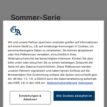
Sommer-Serie
Wir und unsere Partner speichern und/oder greifen auf Informationen
auf einem Gerät zu, z.B. auf eindeutige Kennungen in Cookies, um
personenbezogene Daten zu verarbeiten. Sie können akzeptieren
oder Ihre Präferenzen verwalten, einschließlich Ihres
Widerspruchsrechts bei berechtigtem Interesse. Klicken Sie dazu
bitte unten oder besuchen Sie zu einem beliebigen Zeitpunkt die
Seite mit den Datenschutzrichtlinien. Diese Präferenzen werden
unseren Partnern signalisiert und haben keinen Einfluss auf die
Sommerserie GA
Browserdaten Ihre Zustimmung umfasst alle Seiten und schließt gem.
Art. 49 Abs. 1 S. 1 lit. a DSGVO auch die Datenverarbeitung außerhalb
des EWR, z.B. in den USA ein.
Datenschutzerklärung
Impressum
Neueste Kommentare
Einstellungen &
Alle Cookies akzeptieren
Ablehnen