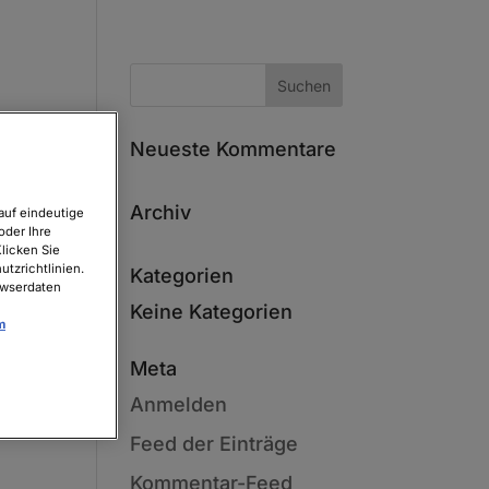
Neueste Kommentare
Archiv
auf eindeutige
oder Ihre
licken Sie
tzrichtlinien.
Kategorien
owserdaten
Keine Kategorien
m
Meta
Anmelden
Feed der Einträge
Kommentar-Feed