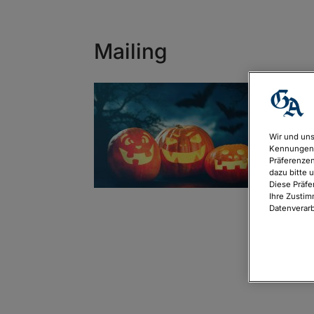
Mailing
Wir und uns
Kennungen 
Präferenzen
dazu bitte 
Diese Präfe
Ihre Zustim
Datenverarb