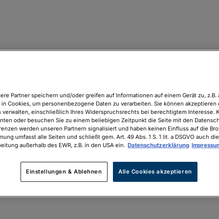
ere Partner speichern und/oder greifen auf Informationen auf einem Gerät zu, z.B. 
in Cookies, um personenbezogene Daten zu verarbeiten. Sie können akzeptieren 
 verwalten, einschließlich Ihres Widerspruchsrechts bei berechtigtem Interesse. K
unten oder besuchen Sie zu einem beliebigen Zeitpunkt die Seite mit den Datenschu
renzen werden unseren Partnern signalisiert und haben keinen Einfluss auf die Br
mung umfasst alle Seiten und schließt gem. Art. 49 Abs. 1 S. 1 lit. a DSGVO auch die
eitung außerhalb des EWR, z.B. in den USA ein.
Datenschutzerklärung
Impressu
Einstellungen & Ablehnen
Alle Cookies akzeptieren