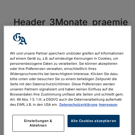
Header_3Monate_praemie
Wir und unsere Partner speichern und/oder greifen auf Informationen
auf einem Gerät zu, z.B. auf eindeutige Kennungen in Cookies, um
personenbezogene Daten zu verarbeiten. Sie können akzeptieren
oder Ihre Präferenzen verwalten, einschließlich Ihres
Widerspruchsrechts bei berechtigtem Interesse. Klicken Sie dazu
bitte unten oder besuchen Sie zu einem beliebigen Zeitpunkt die
Seite mit den Datenschutzrichtlinien. Diese Präferenzen werden
unseren Partnern signalisiert und haben keinen Einfluss auf die
Neueste Kommentare
Browserdaten Ihre Zustimmung umfasst alle Seiten und schließt gem.
Art. 49 Abs. 1 S. 1 lit. a DSGVO auch die Datenverarbeitung außerhalb
des EWR, z.B. in den USA ein.
Datenschutzerklärung
Impressum
Archiv
Einstellungen &
Alle Cookies akzeptieren
Ablehnen
Kategorien