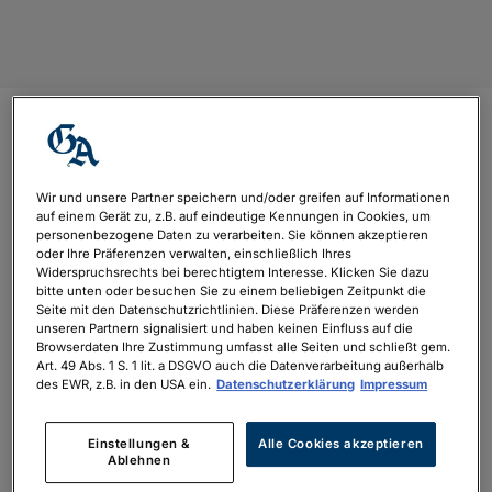
Gewinnspiel Karl-May-
Festspiele
Wir und unsere Partner speichern und/oder greifen auf Informationen
auf einem Gerät zu, z.B. auf eindeutige Kennungen in Cookies, um
personenbezogene Daten zu verarbeiten. Sie können akzeptieren
von
Johanna Heinz
|
Juni 25, 2024
oder Ihre Präferenzen verwalten, einschließlich Ihres
Widerspruchsrechts bei berechtigtem Interesse. Klicken Sie dazu
bitte unten oder besuchen Sie zu einem beliebigen Zeitpunkt die
Seite mit den Datenschutzrichtlinien. Diese Präferenzen werden
unseren Partnern signalisiert und haben keinen Einfluss auf die
Browserdaten Ihre Zustimmung umfasst alle Seiten und schließt gem.
Art. 49 Abs. 1 S. 1 lit. a DSGVO auch die Datenverarbeitung außerhalb
des EWR, z.B. in den USA ein.
Datenschutzerklärung
Impressum
Einstellungen &
Alle Cookies akzeptieren
Ablehnen