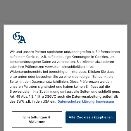
Banner
Wir und unsere Partner speichern und/oder greifen auf Informationen
von
philipp.neubauer
|
März 18, 2024
auf einem Gerät zu, z.B. auf eindeutige Kennungen in Cookies, um
personenbezogene Daten zu verarbeiten. Sie können akzeptieren
oder Ihre Präferenzen verwalten, einschließlich Ihres
Widerspruchsrechts bei berechtigtem Interesse. Klicken Sie dazu
bitte unten oder besuchen Sie zu einem beliebigen Zeitpunkt die
Seite mit den Datenschutzrichtlinien. Diese Präferenzen werden
unseren Partnern signalisiert und haben keinen Einfluss auf die
Browserdaten Ihre Zustimmung umfasst alle Seiten und schließt gem.
Art. 49 Abs. 1 S. 1 lit. a DSGVO auch die Datenverarbeitung außerhalb
des EWR, z.B. in den USA ein.
Datenschutzerklärung
Impressum
Einstellungen &
Alle Cookies akzeptieren
Ablehnen