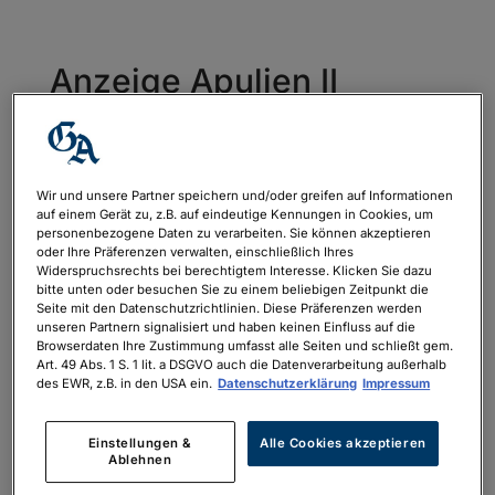
Anzeige Apulien II
von
philipp.neubauer
|
Okt. 30, 2023
Wir und unsere Partner speichern und/oder greifen auf Informationen
Anzeige Apulien II
auf einem Gerät zu, z.B. auf eindeutige Kennungen in Cookies, um
personenbezogene Daten zu verarbeiten. Sie können akzeptieren
oder Ihre Präferenzen verwalten, einschließlich Ihres
Widerspruchsrechts bei berechtigtem Interesse. Klicken Sie dazu
bitte unten oder besuchen Sie zu einem beliebigen Zeitpunkt die
Seite mit den Datenschutzrichtlinien. Diese Präferenzen werden
unseren Partnern signalisiert und haben keinen Einfluss auf die
Browserdaten Ihre Zustimmung umfasst alle Seiten und schließt gem.
Neueste Kommentare
Art. 49 Abs. 1 S. 1 lit. a DSGVO auch die Datenverarbeitung außerhalb
des EWR, z.B. in den USA ein.
Datenschutzerklärung
Impressum
Archiv
Einstellungen &
Alle Cookies akzeptieren
Ablehnen
Kategorien