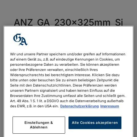
ANZ_GA_230x325mm_Si
lvesterreisen-2025-final
von
Constantin Arkoumanis
|
Aug. 28, 2025
Wir und unsere Partner speichern und/oder greifen auf Informationen
auf einem Gerät zu, z.B. auf eindeutige Kennungen in Cookies, um
personenbezogene Daten zu verarbeiten. Sie können akzeptieren
ANZ_GA_230x325mm_Silvesterreisen-
oder Ihre Präferenzen verwalten, einschließlich Ihres
2025-final
Widerspruchsrechts bei berechtigtem Interesse. Klicken Sie dazu
bitte unten oder besuchen Sie zu einem beliebigen Zeitpunkt die
Seite mit den Datenschutzrichtlinien. Diese Präferenzen werden
unseren Partnern signalisiert und haben keinen Einfluss auf die
Browserdaten Ihre Zustimmung umfasst alle Seiten und schließt gem.
Art. 49 Abs. 1 S. 1 lit. a DSGVO auch die Datenverarbeitung außerhalb
des EWR, z.B. in den USA ein.
Datenschutzerklärung
Impressum
Neueste Kommentare
Einstellungen &
Alle Cookies akzeptieren
Ablehnen
Archiv