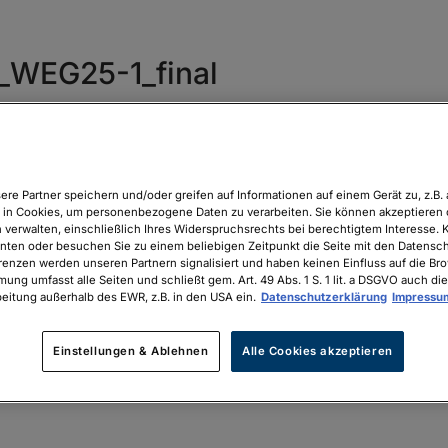
WEG25-1_final
l
ere Partner speichern und/oder greifen auf Informationen auf einem Gerät zu, z.B. 
in Cookies, um personenbezogene Daten zu verarbeiten. Sie können akzeptieren 
 verwalten, einschließlich Ihres Widerspruchsrechts bei berechtigtem Interesse. K
unten oder besuchen Sie zu einem beliebigen Zeitpunkt die Seite mit den Datenschu
renzen werden unseren Partnern signalisiert und haben keinen Einfluss auf die Br
mung umfasst alle Seiten und schließt gem. Art. 49 Abs. 1 S. 1 lit. a DSGVO auch die
eitung außerhalb des EWR, z.B. in den USA ein.
Datenschutzerklärung
Impressu
Einstellungen & Ablehnen
Alle Cookies akzeptieren