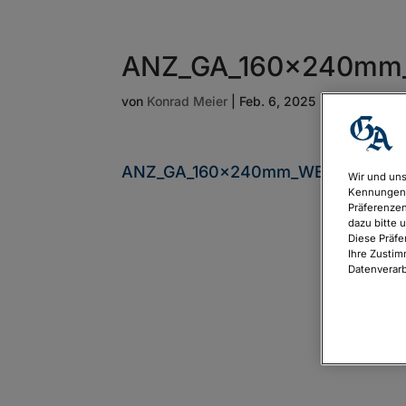
ANZ_GA_160x240mm_
von
Konrad Meier
|
Feb. 6, 2025
ANZ_GA_160x240mm_WEG25-1_fina
Wir und uns
Kennungen 
Präferenzen
dazu bitte 
Diese Präfe
Ihre Zustim
Datenverarb