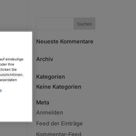
Neueste Kommentare
Archiv
auf eindeutige
oder Ihre
licken Sie
tzrichtlinien.
Kategorien
owserdaten
Keine Kategorien
m
Meta
Anmelden
Feed der Einträge
Kommentar-Feed