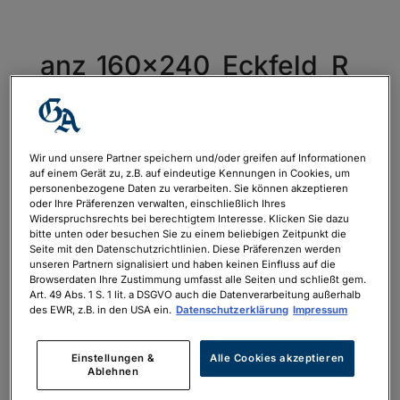
anz_160x240_Eckfeld_R
oyal_Emerald_Rheinrom
antik_1AVista_2023_GA_
druck
Wir und unsere Partner speichern und/oder greifen auf Informationen
auf einem Gerät zu, z.B. auf eindeutige Kennungen in Cookies, um
von
philipp.neubauer
|
Mai 2, 2023
personenbezogene Daten zu verarbeiten. Sie können akzeptieren
oder Ihre Präferenzen verwalten, einschließlich Ihres
Widerspruchsrechts bei berechtigtem Interesse. Klicken Sie dazu
bitte unten oder besuchen Sie zu einem beliebigen Zeitpunkt die
anz_160x240_Eckfeld_Royal_Emerald_Rh
Seite mit den Datenschutzrichtlinien. Diese Präferenzen werden
unseren Partnern signalisiert und haben keinen Einfluss auf die
einromantik_1AVista_2023_GA_druck
Browserdaten Ihre Zustimmung umfasst alle Seiten und schließt gem.
Art. 49 Abs. 1 S. 1 lit. a DSGVO auch die Datenverarbeitung außerhalb
des EWR, z.B. in den USA ein.
Datenschutzerklärung
Impressum
Einstellungen &
Alle Cookies akzeptieren
Ablehnen
Neueste Kommentare