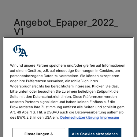
Angebot_Epaper_2022_
V1
von
philipp.neubauer
|
Juli 1, 2022
Wir und unsere Partner speichern und/oder greifen auf Informationen
auf einem Gerät zu, z.B. auf eindeutige Kennungen in Cookies, um
personenbezogene Daten zu verarbeiten. Sie können akzeptieren
oder Ihre Präferenzen verwalten, einschließlich Ihres
Widerspruchsrechts bei berechtigtem Interesse. Klicken Sie dazu
bitte unten oder besuchen Sie zu einem beliebigen Zeitpunkt die
Seite mit den Datenschutzrichtlinien. Diese Präferenzen werden
unseren Partnern signalisiert und haben keinen Einfluss auf die
Browserdaten Ihre Zustimmung umfasst alle Seiten und schließt gem.
Art. 49 Abs. 1 S. 1 lit. a DSGVO auch die Datenverarbeitung außerhalb
des EWR, z.B. in den USA ein.
Datenschutzerklärung
Impressum
Einstellungen &
Alle Cookies akzeptieren