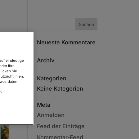
Neueste Kommentare
Archiv
auf eindeutige
oder Ihre
licken Sie
tzrichtlinien.
Kategorien
owserdaten
Keine Kategorien
m
Meta
Anmelden
Feed der Einträge
Kommentar-Feed