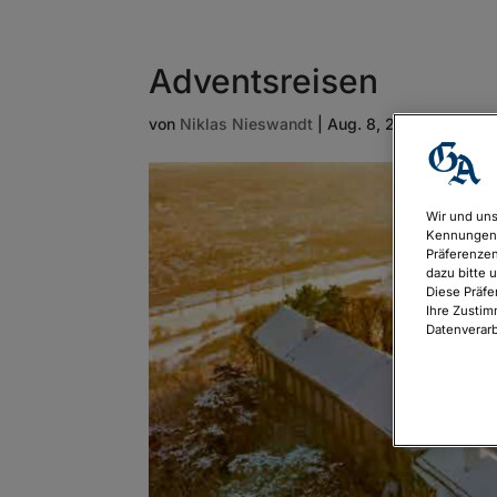
Adventsreisen
von
Niklas Nieswandt
|
Aug. 8, 2024
Wir und uns
Kennungen 
Präferenzen
dazu bitte 
Diese Präfe
Ihre Zustim
Datenverarb