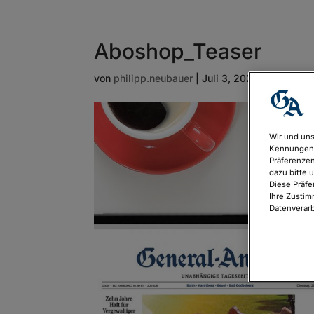
Aboshop_Teaser
von
philipp.neubauer
|
Juli 3, 2023
Wir und uns
Kennungen 
Präferenzen
dazu bitte 
Diese Präfe
Ihre Zustim
Datenverarb