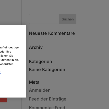
Neueste Kommentare
Archiv
auf eindeutige
oder Ihre
licken Sie
tzrichtlinien.
Kategorien
owserdaten
Keine Kategorien
m
Meta
Anmelden
Feed der Einträge
Kommentar-Feed