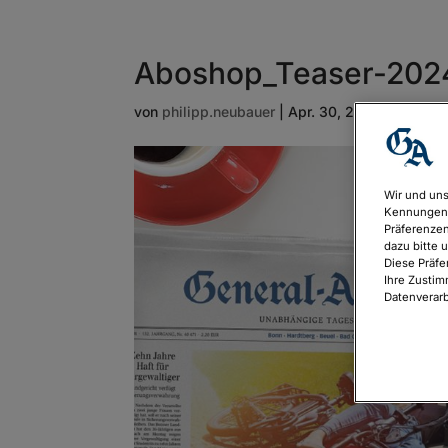
Aboshop_Teaser-202
von
philipp.neubauer
|
Apr. 30, 2024
Wir und uns
Kennungen 
Präferenzen
dazu bitte 
Diese Präfe
Ihre Zustim
Datenverarb