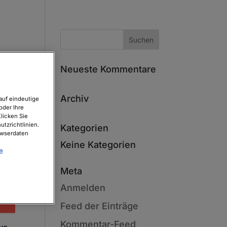
Neueste Kommentare
Archiv
auf eindeutige
oder Ihre
licken Sie
tzrichtlinien.
Kategorien
owserdaten
Keine Kategorien
m
Meta
Anmelden
Feed der Einträge
Kommentar-Feed