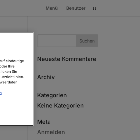
Menü
Benutzer
Neueste Kommentare
auf eindeutige
oder Ihre
licken Sie
Archiv
tzrichtlinien.
owserdaten
m
Kategorien
Keine Kategorien
Meta
Anmelden