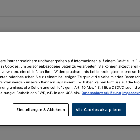
ere Partner speichern und/oder greifen auf Informationen auf einem Gerät zu, z.B. 
in Cookies, um personenbezogene Daten zu verarbeiten. Sie können akzeptieren 
 verwalten, einschließlich Ihres Widerspruchsrechts bei berechtigtem Interesse. K
unten oder besuchen Sie zu einem beliebigen Zeitpunkt die Seite mit den Datenschu
renzen werden unseren Partnern signalisiert und haben keinen Einfluss auf die Br
mung umfasst alle Seiten und schließt gem. Art. 49 Abs. 1 S. 1 lit. a DSGVO auch die
eitung außerhalb des EWR, z.B. in den USA ein.
Datenschutzerklärung
Impressu
Einstellungen & Ablehnen
Alle Cookies akzeptieren