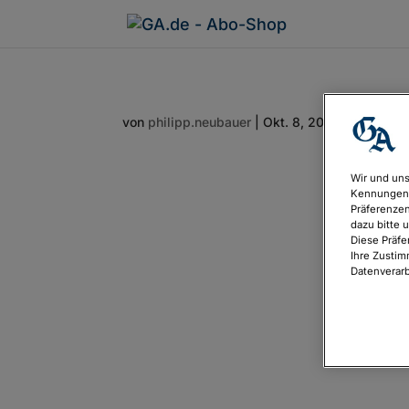
von
philipp.neubauer
|
Okt. 8, 2021
Wir und uns
Kennungen 
Präferenzen
dazu bitte 
Diese Präfe
Ihre Zustim
Datenverarb