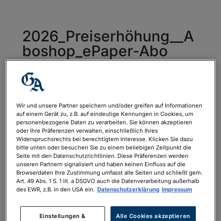
2026_Preiserhöhung__A
boshop_ePaper-Abo
von
philipp.neubauer
|
März 5, 2026
Wir und unsere Partner speichern und/oder greifen auf Informationen
auf einem Gerät zu, z.B. auf eindeutige Kennungen in Cookies, um
personenbezogene Daten zu verarbeiten. Sie können akzeptieren
oder Ihre Präferenzen verwalten, einschließlich Ihres
Widerspruchsrechts bei berechtigtem Interesse. Klicken Sie dazu
bitte unten oder besuchen Sie zu einem beliebigen Zeitpunkt die
Seite mit den Datenschutzrichtlinien. Diese Präferenzen werden
unseren Partnern signalisiert und haben keinen Einfluss auf die
Browserdaten Ihre Zustimmung umfasst alle Seiten und schließt gem.
Art. 49 Abs. 1 S. 1 lit. a DSGVO auch die Datenverarbeitung außerhalb
des EWR, z.B. in den USA ein.
Datenschutzerklärung
Impressum
Einstellungen &
Alle Cookies akzeptieren