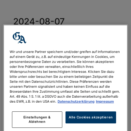
2024-08-07
KuesteZuKueste – inkl
AGB
von
philipp.neubauer
|
Dez. 6, 2023
Wir und unsere Partner speichern und/oder greifen auf Informationen
auf einem Gerät zu, z.B. auf eindeutige Kennungen in Cookies, um
personenbezogene Daten zu verarbeiten. Sie können akzeptieren
oder Ihre Präferenzen verwalten, einschließlich Ihres
Widerspruchsrechts bei berechtigtem Interesse. Klicken Sie dazu
2024-08-07 KuesteZuKueste - inkl AGB
bitte unten oder besuchen Sie zu einem beliebigen Zeitpunkt die
Seite mit den Datenschutzrichtlinien. Diese Präferenzen werden
unseren Partnern signalisiert und haben keinen Einfluss auf die
Browserdaten Ihre Zustimmung umfasst alle Seiten und schließt gem.
Art. 49 Abs. 1 S. 1 lit. a DSGVO auch die Datenverarbeitung außerhalb
des EWR, z.B. in den USA ein.
Datenschutzerklärung
Impressum
Neueste Kommentare
Einstellungen &
Alle Cookies akzeptieren
Ablehnen
Archiv