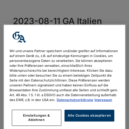
2023-08-11 GA Italien
Herbst
von
philipp.neubauer
|
Aug. 9, 2023
Wir und unsere Partner speichern und/oder greifen auf Informationen
auf einem Gerät zu, z.B. auf eindeutige Kennungen in Cookies, um
personenbezogene Daten zu verarbeiten. Sie können akzeptieren
2023-08-11 GA Italien Herbst
oder Ihre Präferenzen verwalten, einschließlich Ihres
Widerspruchsrechts bei berechtigtem Interesse. Klicken Sie dazu
bitte unten oder besuchen Sie zu einem beliebigen Zeitpunkt die
Seite mit den Datenschutzrichtlinien. Diese Präferenzen werden
unseren Partnern signalisiert und haben keinen Einfluss auf die
Browserdaten Ihre Zustimmung umfasst alle Seiten und schließt gem.
Art. 49 Abs. 1 S. 1 lit. a DSGVO auch die Datenverarbeitung außerhalb
des EWR, z.B. in den USA ein.
Datenschutzerklärung
Impressum
Neueste Kommentare
Einstellungen &
Alle Cookies akzeptieren
Archiv
Ablehnen