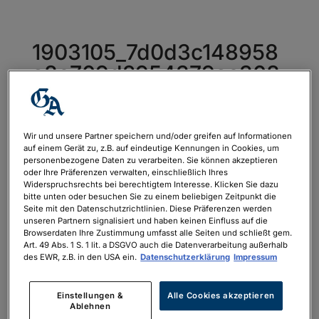
1903105_7d0d3c148958
a8c709d2954379ac308
e_800re0
von
philipp.neubauer
|
Apr. 28, 2025
Wir und unsere Partner speichern und/oder greifen auf Informationen
auf einem Gerät zu, z.B. auf eindeutige Kennungen in Cookies, um
personenbezogene Daten zu verarbeiten. Sie können akzeptieren
oder Ihre Präferenzen verwalten, einschließlich Ihres
Widerspruchsrechts bei berechtigtem Interesse. Klicken Sie dazu
bitte unten oder besuchen Sie zu einem beliebigen Zeitpunkt die
Seite mit den Datenschutzrichtlinien. Diese Präferenzen werden
unseren Partnern signalisiert und haben keinen Einfluss auf die
Browserdaten Ihre Zustimmung umfasst alle Seiten und schließt gem.
Art. 49 Abs. 1 S. 1 lit. a DSGVO auch die Datenverarbeitung außerhalb
des EWR, z.B. in den USA ein.
Datenschutzerklärung
Impressum
Einstellungen &
Alle Cookies akzeptieren
Ablehnen