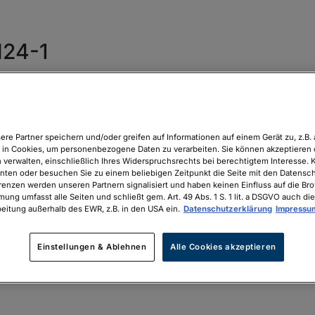
24-1
ere Partner speichern und/oder greifen auf Informationen auf einem Gerät zu, z.B. 
in Cookies, um personenbezogene Daten zu verarbeiten. Sie können akzeptieren 
 verwalten, einschließlich Ihres Widerspruchsrechts bei berechtigtem Interesse. K
unten oder besuchen Sie zu einem beliebigen Zeitpunkt die Seite mit den Datenschu
renzen werden unseren Partnern signalisiert und haben keinen Einfluss auf die Br
mung umfasst alle Seiten und schließt gem. Art. 49 Abs. 1 S. 1 lit. a DSGVO auch die
eitung außerhalb des EWR, z.B. in den USA ein.
Datenschutzerklärung
Impressu
Einstellungen & Ablehnen
Alle Cookies akzeptieren