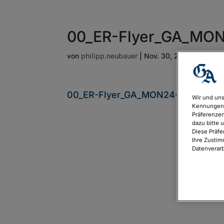
00_ER-Flyer_GA_MON
von
philipp.neubauer
|
Nov. 30, 2023
00_ER-Flyer_GA_MON24-1
Wir und uns
Kennungen 
Präferenzen
dazu bitte 
Diese Präfe
Ihre Zustim
Datenverarb