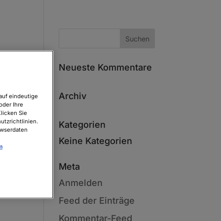
Neueste Kommentare
Archiv
auf eindeutige
oder Ihre
licken Sie
tzrichtlinien.
Kategorien
owserdaten
Keine Kategorien
m
Meta
Anmelden
Feed der Einträge
Kommentar-Feed